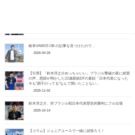
【速報】鈴木淳之介選手2026年ワールドカップ日本代表選出
決定！！
2026-05-15
岐阜VAMOS OB の記事を見つけたので…
2026-04-26
【引用】「鈴木淳之介めっちゃいい」ブラジル撃破の夜に絶賛
の声…恩師が明かした22歳新鋭DFの素顔「日本代表になった
今も“調子のってる”なんて聞いたことない」
2025-11-02
鈴木淳之介、対ブラジル戦日本代表歴史的勝利にフル出場
2025-10-14
【コラム】ジュニアユースで一緒に頑張ろう！