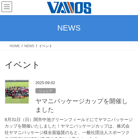
コ
ナ
ン
ビ
テ
ゲ
ン
ー
NEWS
ツ
シ
へ
ョ
ス
ン
HOME
NEWS
イベント
キ
に
ッ
移
プ
動
イベント
2025-09-02
ジュニア
ヤマニパッケージカップを開催し
ました
8月31日（日）関市中池グリーンフィールドにてヤマニパッケージ
カップを開催いたしました！ヤマニパッケージカップは、株式会
社ヤマニパッケージ様全面協賛のもと、一般社団法人スポーツク